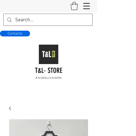
Contacto
T&L- STORE
A tu talla y a tu estilo