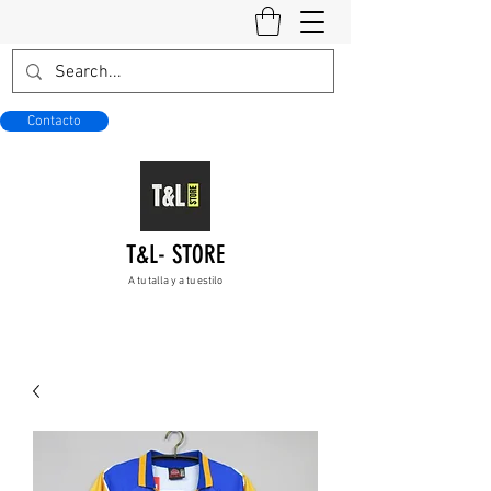
Contacto
T&L- STORE
A tu talla y a tu estilo