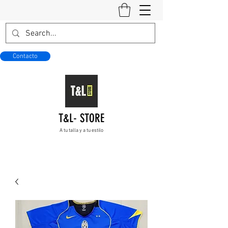
Contacto
T&L- STORE
A tu talla y a tu estilo