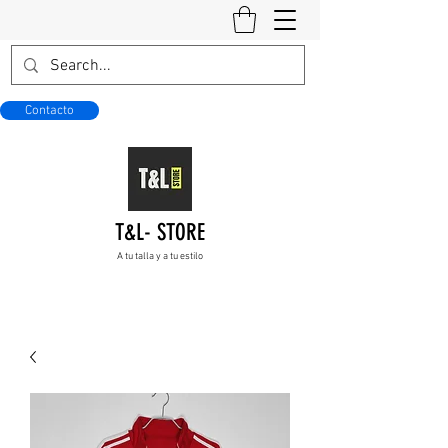
Contacto
T&L- STORE
A tu talla y a tu estilo