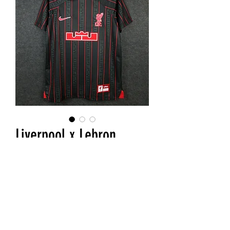
Liverpool x Lebron
James
Precio
18,99 €
Agotado