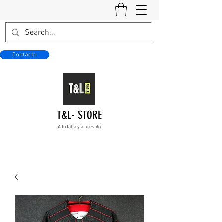
Contacto
T&L- STORE
A tu talla y a tu estilo