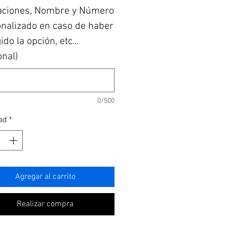
aciones, Nombre y Número
nalizado en caso de haber
do la opción, etc...
onal)
0/500
ad
*
Agregar al carrito
Realizar compra