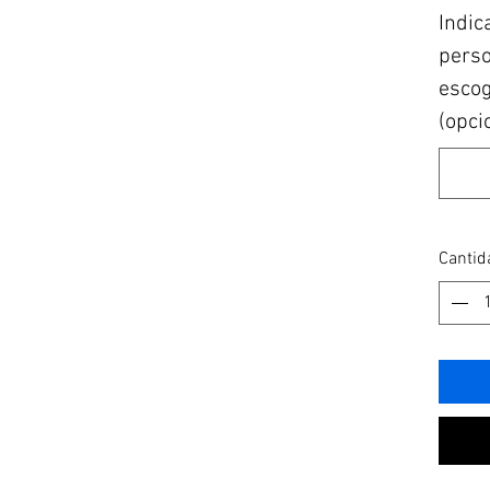
Indic
perso
escogi
(opci
Cantid