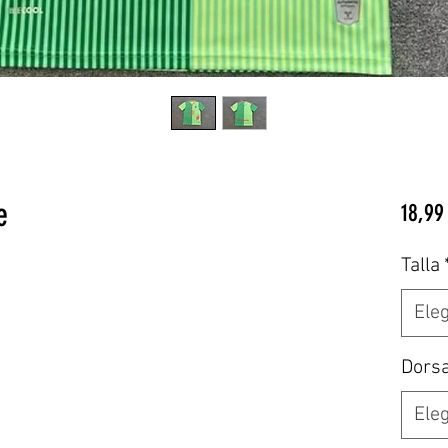
e
18,99
Talla
Eleg
Dors
Eleg