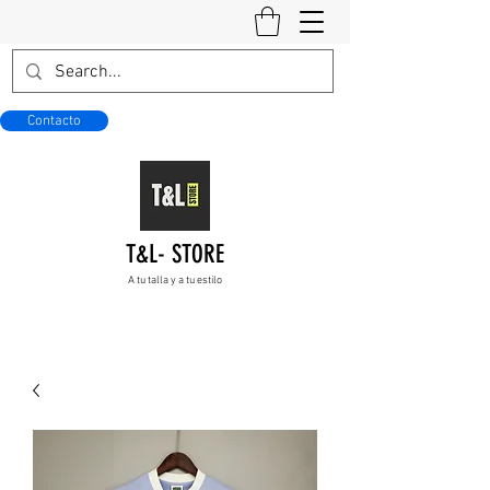
Contacto
T&L- STORE
A tu talla y a tu estilo