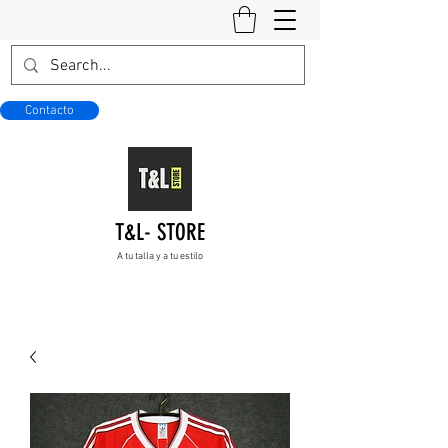
Contacto
T&L- STORE
A tu talla y a tu estilo