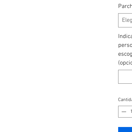
Parc
Eleg
Indic
perso
escogi
(opci
Cantid