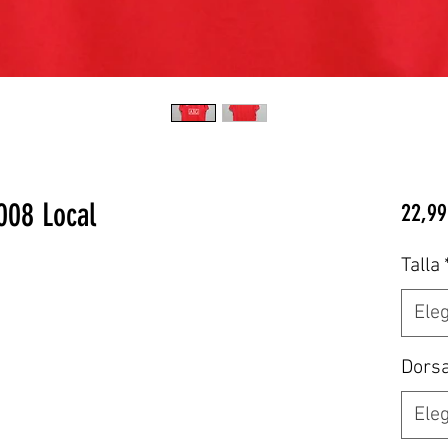
008 Local
22,99
Talla
Eleg
Dors
Eleg