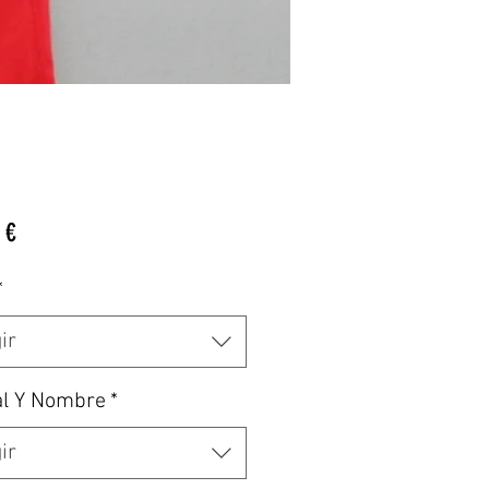
Precio
 €
*
ir
al Y Nombre
*
ir