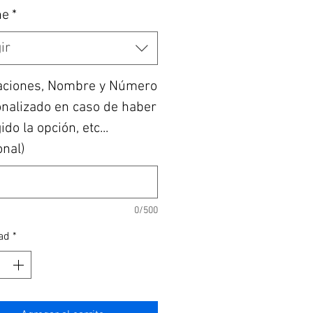
he
*
ir
aciones, Nombre y Número
nalizado en caso de haber
do la opción, etc...
onal)
0/500
ad
*