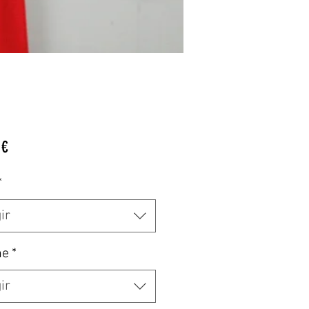
Precio
 €
*
ir
he
*
ir