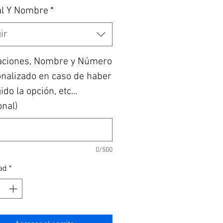
al Y Nombre
*
ir
aciones, Nombre y Número
nalizado en caso de haber
do la opción, etc...
onal)
0/500
ad
*