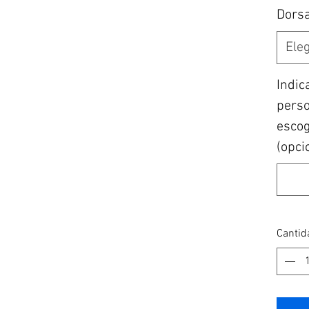
Dors
Eleg
Indic
perso
escogi
(opci
Cantid