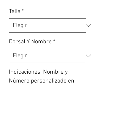
Talla
*
Dorsal Y Nombre
*
Indicaciones, Nombre y
Número personalizado en
caso de haber escogido la
opción, etc... (opcional)
0/500