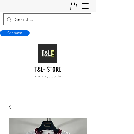
Contacto
T&L- STORE
A tu talla y a tu estilo