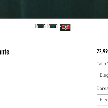
ante
22,99
Talla
Eleg
Dors
Eleg