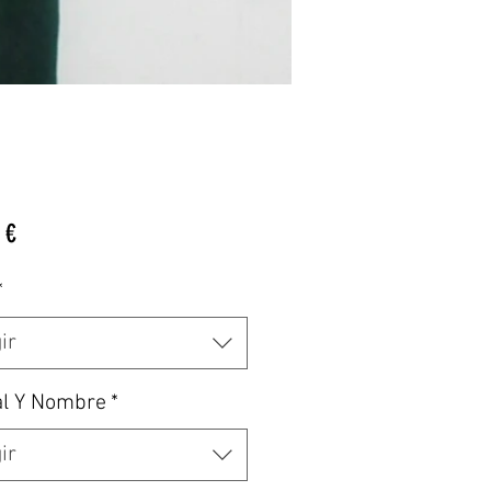
Precio
 €
*
ir
al Y Nombre
*
ir