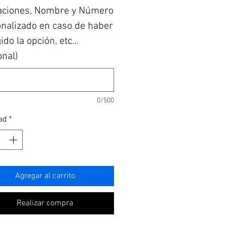
aciones, Nombre y Número
nalizado en caso de haber
do la opción, etc...
onal)
0/500
ad
*
Agregar al carrito
Realizar compra