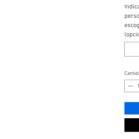
Indic
perso
escogi
(opci
Cantid