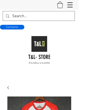
Contacto
T&L- STORE
A tu talla y a tu estilo