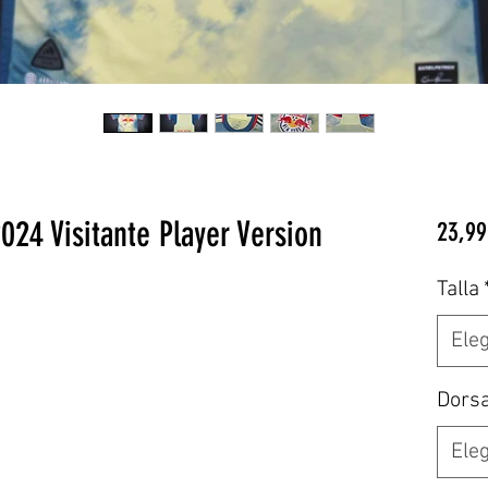
024 Visitante Player Version
23,99
Talla
Eleg
Dors
Eleg