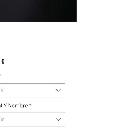
Precio
 €
*
ir
al Y Nombre
*
ir