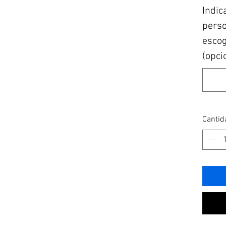
Indic
perso
escog
(opci
Cantid