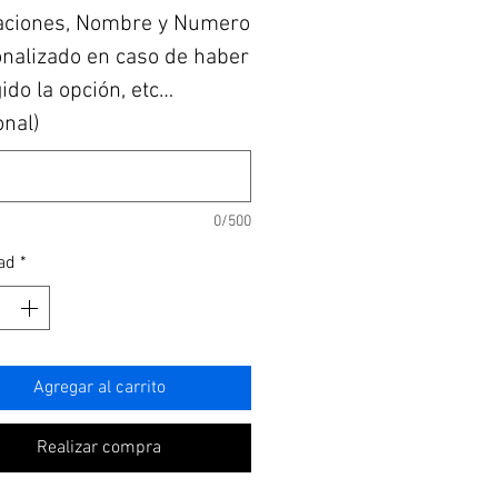
aciones, Nombre y Numero
nalizado en caso de haber
ido la opción, etc…
onal)
0/500
ad
*
Agregar al carrito
Realizar compra