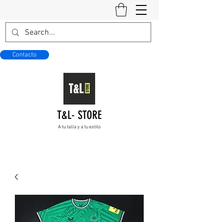
Contacto
T&L- STORE
A tu talla y a tu estilo