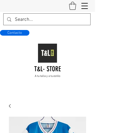
Contacto
T&L- STORE
A tu talla y a tu estilo