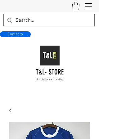
Contacto
T&L- STORE
A tu talla y a tu estilo