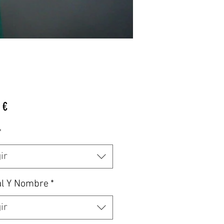
Precio
 €
*
ir
al Y Nombre
*
ir