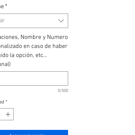
he
*
ir
aciones, Nombre y Numero
nalizado en caso de haber
ido la opción, etc…
onal)
0/500
ad
*