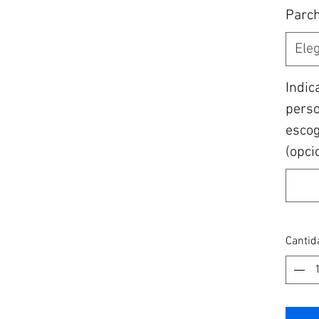
Parc
Eleg
Indic
perso
escog
(opci
Cantid