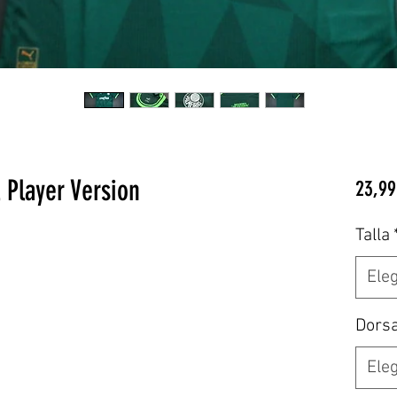
 Player Version
23,99
Talla
Eleg
Dors
Eleg