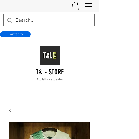
Contacto
T&L- STORE
A tu talla y a tu estilo