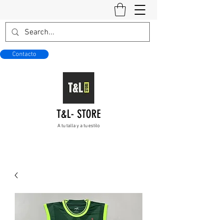
Contacto
T&L- STORE
A tu talla y a tu estilo