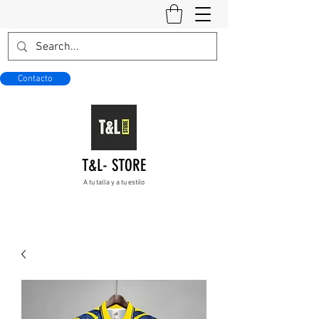
Contacto
T&L- STORE
A tu talla y a tu estilo