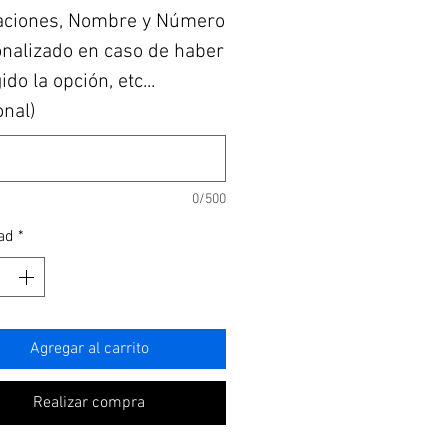
aciones, Nombre y Número
nalizado en caso de haber
do la opción, etc...
onal)
0/500
ad
*
Agregar al carrito
Realizar compra