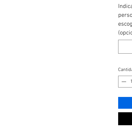
Indic
perso
escogi
(opci
Cantid