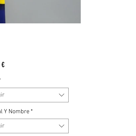
Precio
 €
*
ir
al Y Nombre
*
ir