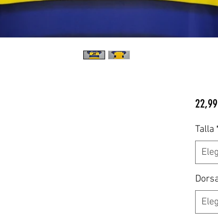
22,99
Talla
Eleg
Dors
Eleg