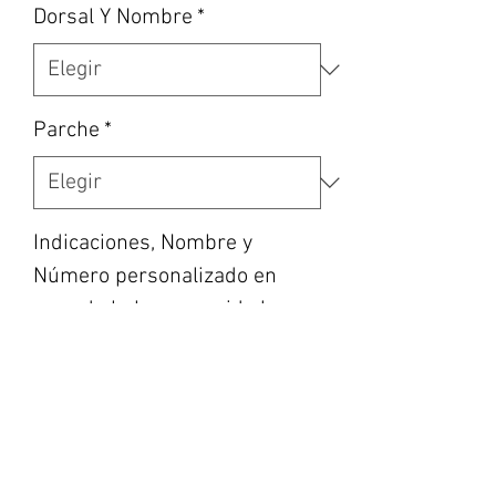
Dorsal Y Nombre
*
Parche
*
Indicaciones, Nombre y
Número personalizado en
caso de haber escogido la
opción, etc... (opcional)
0/500
Cantidad
*