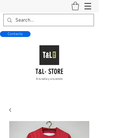
Contacto
T&L- STORE
A tu talla y a tu estilo