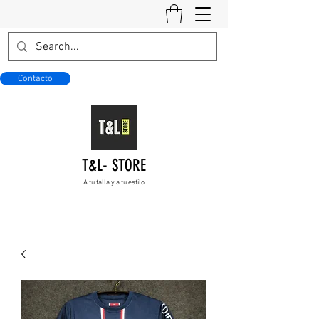
Contacto
T&L- STORE
A tu talla y a tu estilo