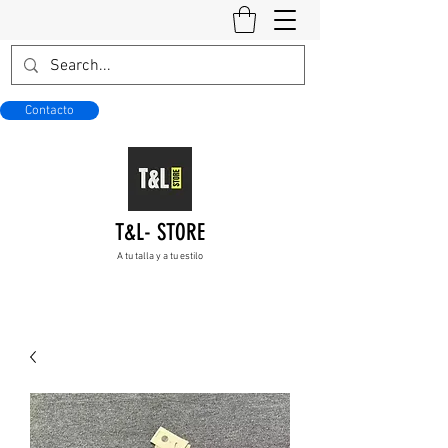
Contacto
T&L- STORE
A tu talla y a tu estilo