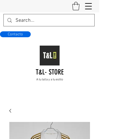
Contacto
T&L- STORE
A tu talla y a tu estilo