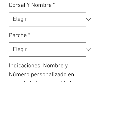
Dorsal Y Nombre
*
Parche
*
Indicaciones, Nombre y
Número personalizado en
caso de haber escogido la
opción, etc... (opcional)
0/500
Cantidad
*