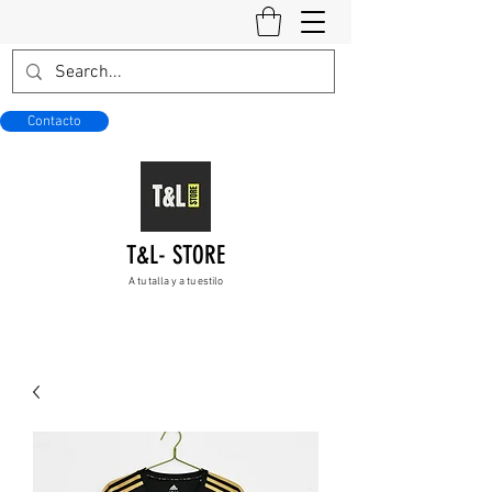
Contacto
T&L- STORE
A tu talla y a tu estilo