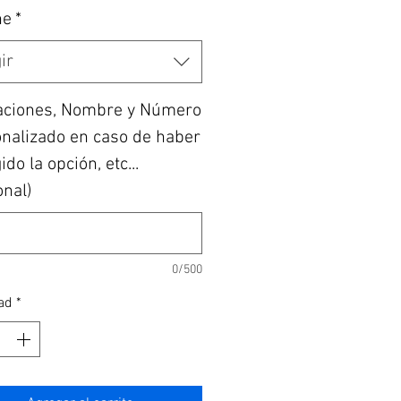
he
*
ir
aciones, Nombre y Número
nalizado en caso de haber
do la opción, etc...
onal)
0/500
ad
*