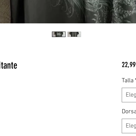
itante
22,99
Talla
Eleg
Dors
Eleg