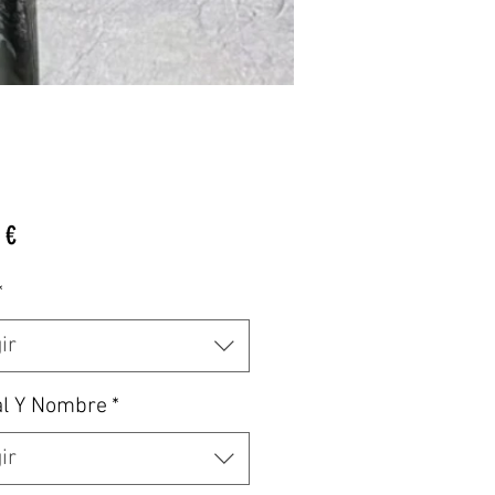
Precio
 €
*
ir
al Y Nombre
*
ir