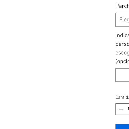
Parc
Eleg
Indic
perso
escogi
(opci
Cantid