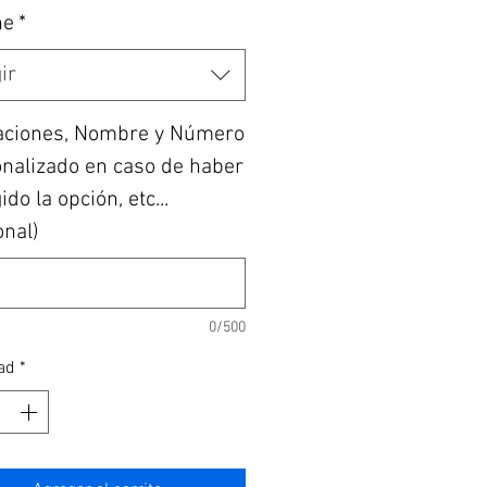
he
*
ir
aciones, Nombre y Número
nalizado en caso de haber
do la opción, etc...
onal)
0/500
ad
*