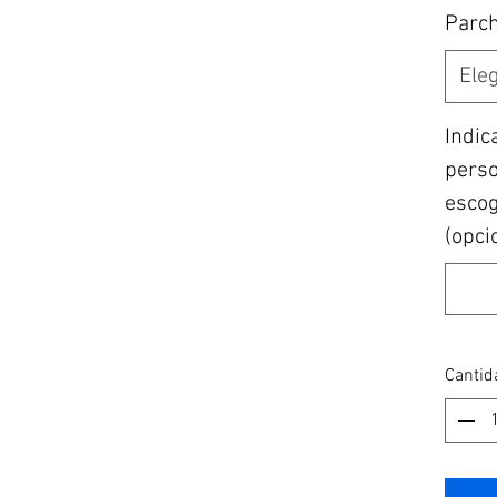
Parc
Eleg
Indic
perso
escogi
(opci
Cantid