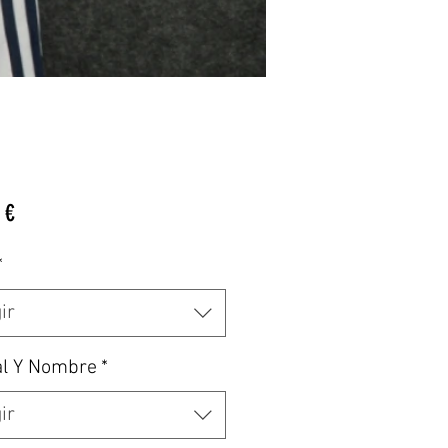
Precio
 €
*
ir
al Y Nombre
*
ir