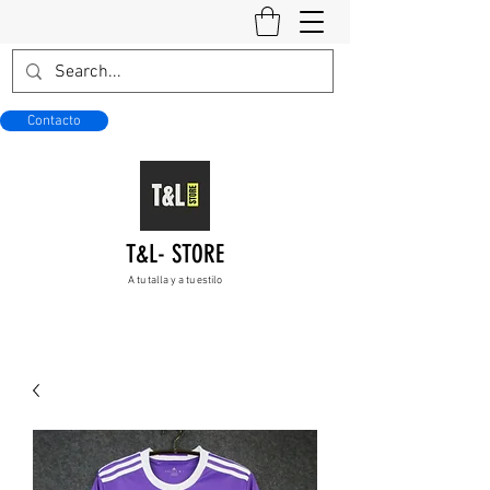
Contacto
T&L- STORE
A tu talla y a tu estilo