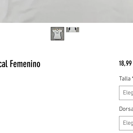
cal Femenino
18,99
Talla
Eleg
Dors
Eleg