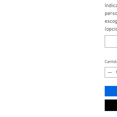
Indic
perso
escog
(opci
Cantid