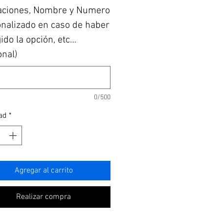
aciones, Nombre y Numero
nalizado en caso de haber
ido la opción, etc…
onal)
0/500
ad
*
Agregar al carrito
Realizar compra