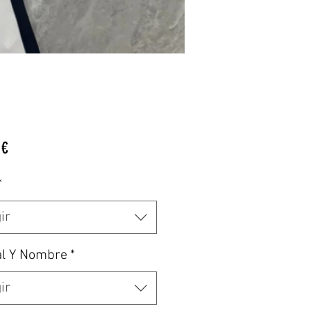
Precio
 €
*
ir
al Y Nombre
*
ir