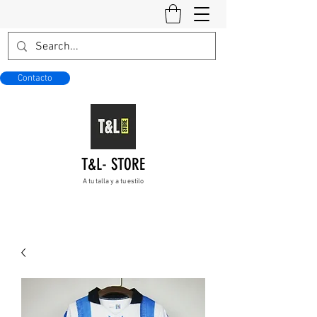
Contacto
T&L- STORE
A tu talla y a tu estilo