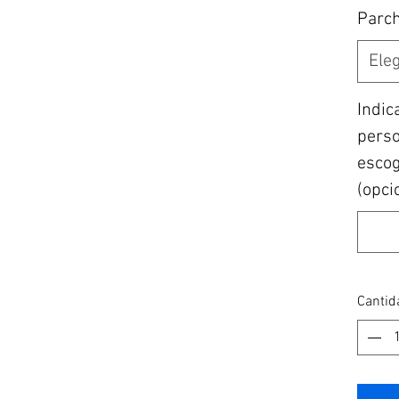
Parc
Eleg
Indic
perso
escogi
(opci
Cantid