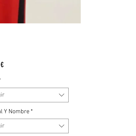
Precio
 €
*
ir
al Y Nombre
*
ir