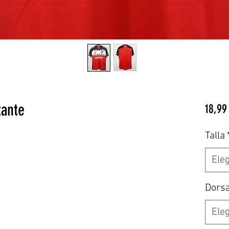
tante
18,99
Talla
Eleg
Dors
Eleg