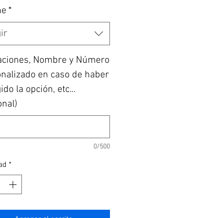
he
*
ir
aciones, Nombre y Número
nalizado en caso de haber
do la opción, etc...
onal)
0/500
ad
*