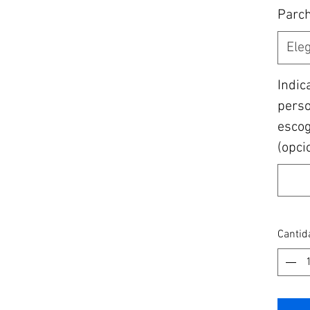
Parc
Eleg
Indic
perso
escogi
(opci
Cantid