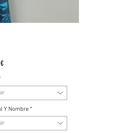
Precio
 €
*
ir
al Y Nombre
*
ir