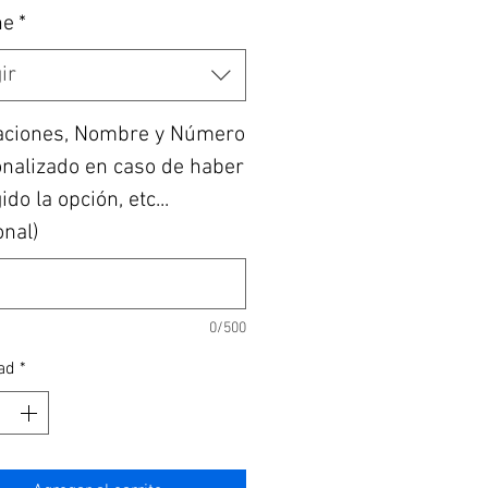
he
*
ir
aciones, Nombre y Número
nalizado en caso de haber
do la opción, etc...
onal)
0/500
ad
*