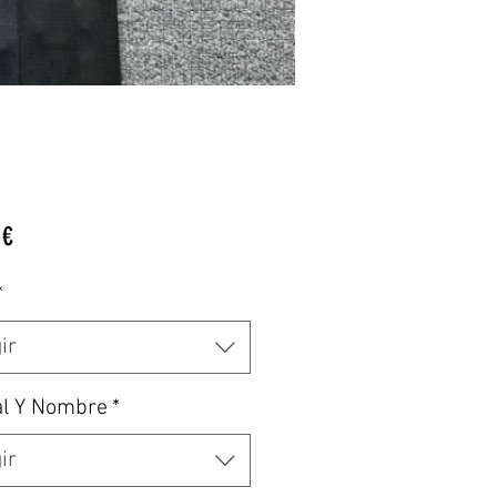
Precio
 €
*
ir
al Y Nombre
*
ir