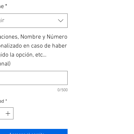
he
*
ir
aciones, Nombre y Número
nalizado en caso de haber
do la opción, etc...
onal)
0/500
ad
*