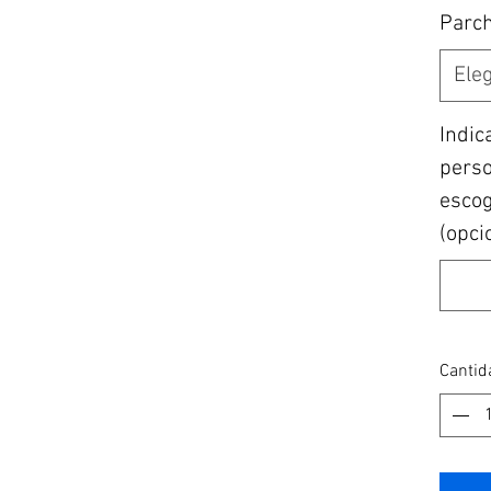
Parc
Eleg
Indic
perso
escogi
(opci
Cantid