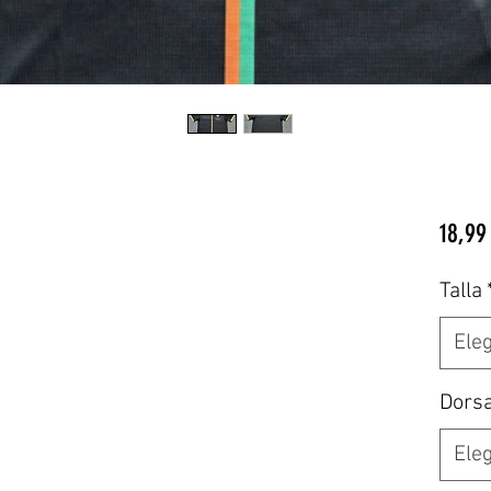
18,99
Talla
Eleg
Dors
Eleg