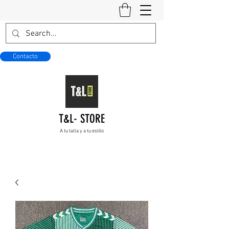
Contacto
T&L- STORE
A tu talla y a tu estilo