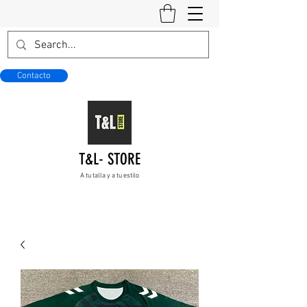
Contacto
T&L- STORE
A tu talla y a tu estilo