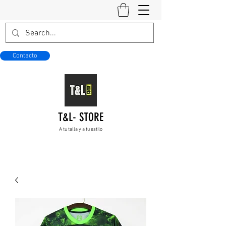
Contacto
T&L- STORE
A tu talla y a tu estilo